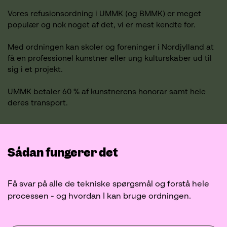
Vores refusionsordning i UMMK (og BMMK) er meget
populær og nok noget af det, vi er mest kendte for.
Med ordningen kan skoler og foreninger i Nordjylland at
få en professionel kunstner eller ung kulturskaber ud til
sig i et projekt.
UMMK betaler 60 % af kunstnerens honorar samt hele
deres transport.
Sådan fungerer det
Få svar på alle de tekniske spørgsmål og forstå hele
processen - og hvordan I kan bruge ordningen.