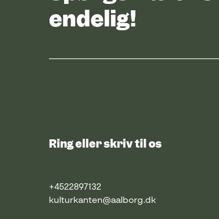
endelig!
Ring eller skriv til os
+4522897132
kulturkanten@aalborg.dk