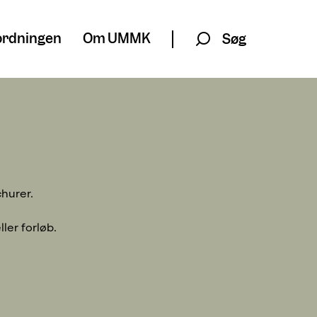
rdningen
Om UMMK
Søg
churer.
ler forløb.