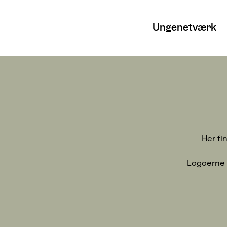
Ungenetværk
Her fi
Logoerne k