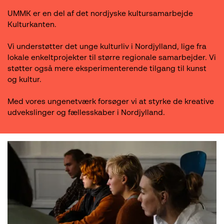
UMMK er en del af det nordjyske kultursamarbejde
Kulturkanten.
Vi understøtter det unge kulturliv i Nordjylland, lige fra
lokale enkeltprojekter til større regionale samarbejder. Vi
støtter også mere eksperimenterende tilgang til kunst
og kultur.
Med vores ungenetværk forsøger vi at styrke de kreative
udvekslinger og fællesskaber i Nordjylland.