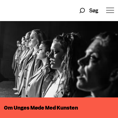
Søg
Om Unges Møde Med Kunsten