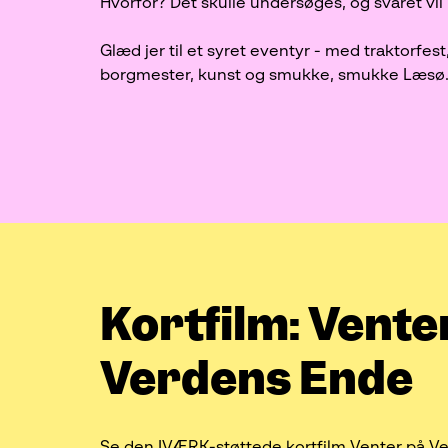
Hvorfor? Dét skulle undersøges, og svaret vil
Glæd jer til et syret eventyr - med traktorfest
borgmester, kunst og smukke, smukke Læsø
Kortfilm: Vente
Verdens Ende
Se den IVÆRK-støttede kortfilm Venter på Ve