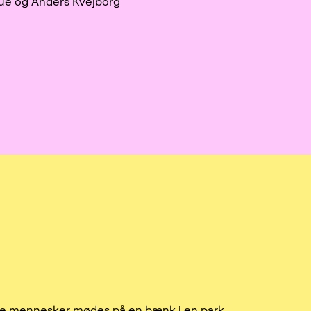
oue og Anders Kvejborg
e mennesker mødes på en bænk i en park.