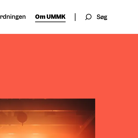
rdningen
Om UMMK
Søg