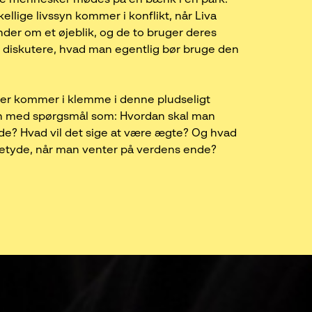
kellige livssyn kommer i konflikt, når Liva
ender om et øjeblik, og de to bruger deres
t diskutere, hvad man egentlig bør bruge den
ofier kommer i klemme i denne pludseligt
on med spørgsmål som: Hvordan skal man
de? Hvad vil det sige at være ægte? Og hvad
betyde, når man venter på verdens ende?