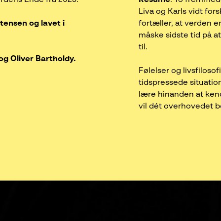
Liva og Karls vidt fors
tensen og lavet i
fortæller, at verden 
måske sidste tid på a
til.
og Oliver Bartholdy.
Følelser og livsfilos
tidspressede situati
lære hinanden at ken
vil dét overhovedet 