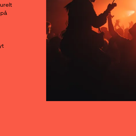
urelt
 på
yt