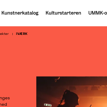
Kunstnerkatalog
Kulturstarteren
UMMK-o
ekter
IVÆRK
Unges
med