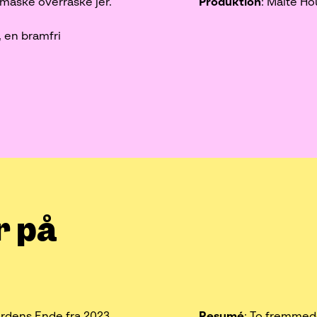
 måske overraske jer.
Produktion
: Malte H
, en bramfri
.
r på
rdens Ende fra 2023.
Resumé
: To fremmed