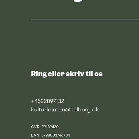
Ring eller skriv til os
+4522897132
kulturkanten@aalborg.dk
CVR: 29189420
EAN: 5798003746784