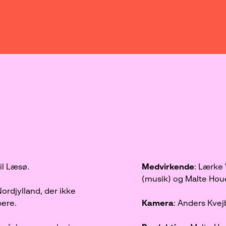
til Læsø.
Medvirkende
: Lærke
(musik) og Malte Ho
djylland, der ikke
bere.
Kamera
: Anders Kve