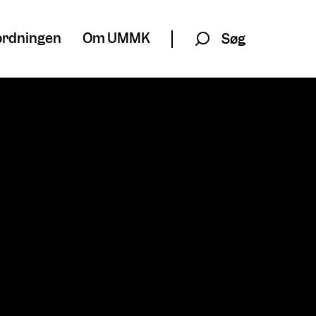
rdningen
Om UMMK
Søg