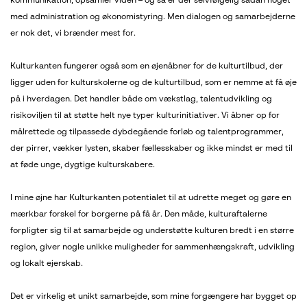
kommunikation, opsamler viden – og så er der selvfølgelig sådan noget
med administration og økonomistyring. Men dialogen og samarbejderne
er nok det, vi brænder mest for.
Kulturkanten fungerer også som en øjenåbner for de kulturtilbud, der
ligger uden for kulturskolerne og de kulturtilbud, som er nemme at få øje
på i hverdagen. Det handler både om vækstlag, talentudvikling og
risikoviljen til at støtte helt nye typer kulturinitiativer.
Vi åbner op for
målrettede og tilpassede dybdegående forløb og talentprogrammer,
der pirrer, vækker lysten, skaber fællesskaber og ikke mindst er med til
at føde unge, dygtige kulturskabere.
I mine øjne har Kulturkanten potentialet til at udrette meget og gøre en
mærkbar forskel for borgerne på få år. Den måde, kulturaftalerne
forpligter sig til at samarbejde og understøtte kulturen bredt i en større
region, giver nogle unikke muligheder for sammenhængskraft, udvikling
og lokalt ejerskab.
Det er virkelig et unikt samarbejde, som mine forgængere har bygget op