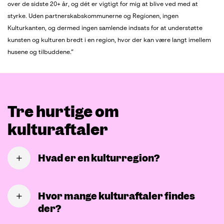
over de sidste 20+ år, og dét er vigtigt for mig at blive ved med at
styrke. Uden partnerskabskommunerne og Regionen, ingen
Kulturkanten, og dermed ingen samlende indsats for at understøtte
kunsten og kulturen bredt i en region, hvor der kan være langt imellem
husene og tilbuddene.”
Tre hurtige om
kulturaftaler
Hvad er en kulturregion?
En kulturregion er ganske enkelt en eller flere kommuner, som tilhører
den samme kulturaftale.
Hvor mange kulturaftaler findes
der?
Det er muligt kun at være én kommune i en kulturregion – det gælder
f.eks. Aarhus Kommune, som er den eneste kommune i deres kulturaftale