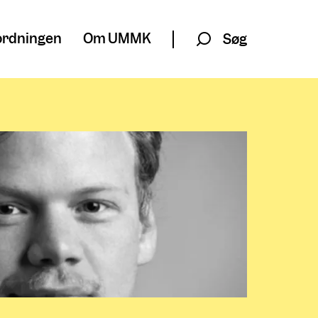
rdningen
Om UMMK
Søg