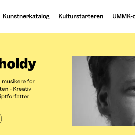
Kunstnerkatalog
Kulturstarteren
UMMK-o
tholdy
il musikere for
en - Kreativ
iptforfatter