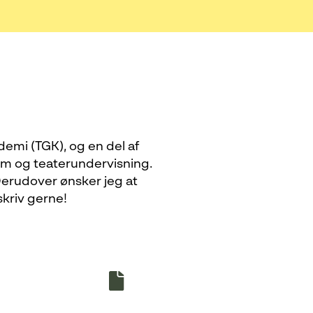
emi (TGK), og en del af
ilm og teaterundervisning.
 Derudover ønsker jeg at
kriv gerne!