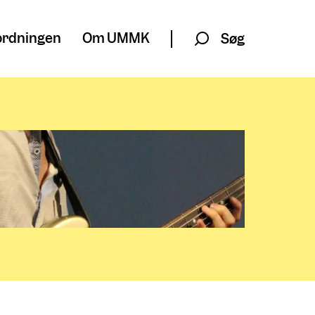
rdningen
Om UMMK
Søg