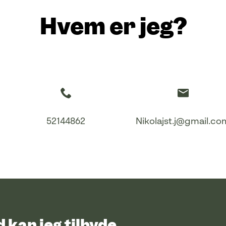
Hvem er jeg?
52144862
Nikolajst.j@gmail.co
 kan jeg tilbyde