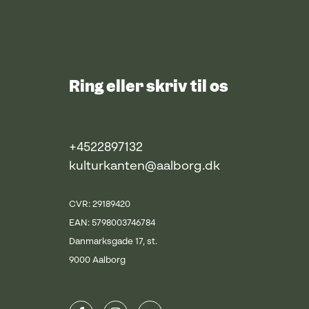
Ring eller skriv til os
+4522897132
kulturkanten@aalborg.dk
CVR: 29189420
EAN: 5798003746784
Danmarksgade 17, st.
9000 Aalborg