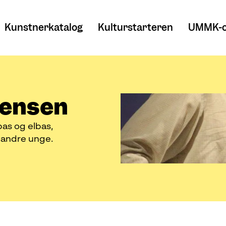
Kunstnerkatalog
Kulturstarteren
UMMK-o
gensen
bas og elbas,
d andre unge.