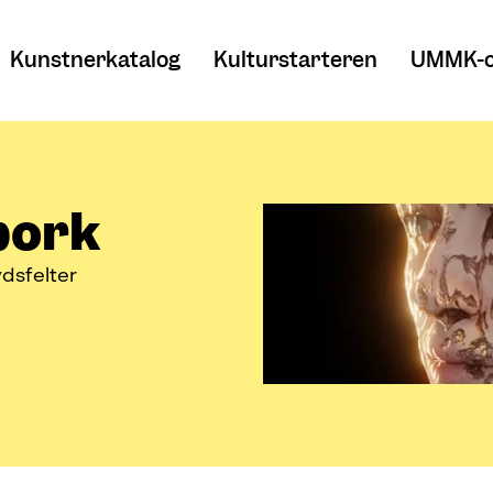
Kunstnerkatalog
Kulturstarteren
UMMK-o
pork
ydsfelter