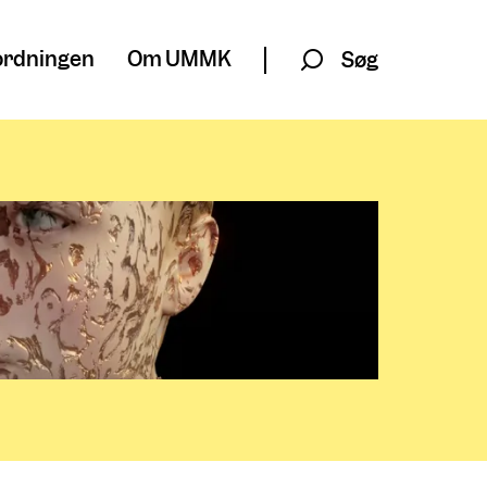
rdningen
Om UMMK
Søg