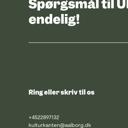
Spørgsmål til 
endelig!
Ring eller skriv til os
+4522897132
kulturkanten@aalborg.dk