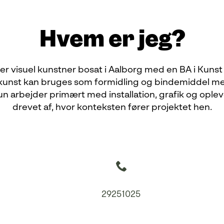
Hvem er jeg?
r visuel kunstner bosat i Aalborg med en BA i Kunst
n kunst kan bruges som formidling og bindemiddel mel
n arbejder primært med installation, grafik og opleve
drevet af, hvor konteksten fører projektet hen.
29251025