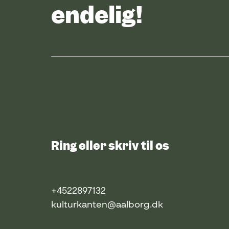
endelig!
Ring eller skriv til os
+4522897132
kulturkanten@aalborg.dk