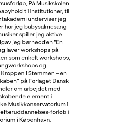
susforløb, På Musikskolen
hold til institutioner, til
entakademi underviser jeg
er har jeg babysalmesang
iker spiller jeg aktive
udgav jeg børnecd'en "En
Jeg laver workshops på
enten som enkelt workshops,
 sangworkshops og
 Kroppen i Stemmen – en
skaben” på Forlaget Dansk
andler om arbejdet med
skabende element i
ske Musikkonservatorium i
 efteruddannelses-forløb i
orium i København.