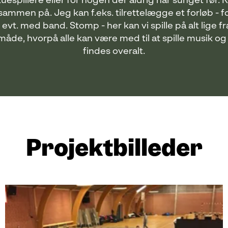
uespillere eller for nogen der aldrig har sunget før.
ammen på. Jeg kan f.eks. tilrettelægge et forløb - f
vt. med band. Stomp - her kan vi spille på alt lige f
måde, hvorpå alle kan være med til at spille musik o
findes overalt.
Projektbilleder