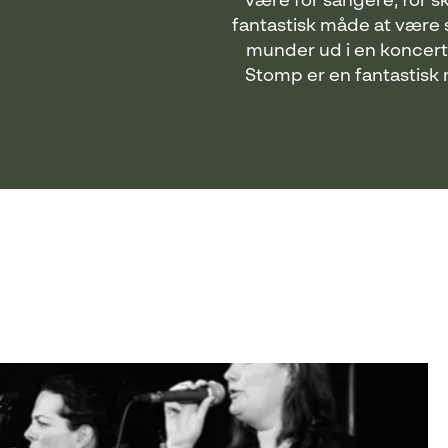
være for sangere, for sk
fantastisk måde at være s
munder ud i en koncert e
Stomp er en fantastisk 