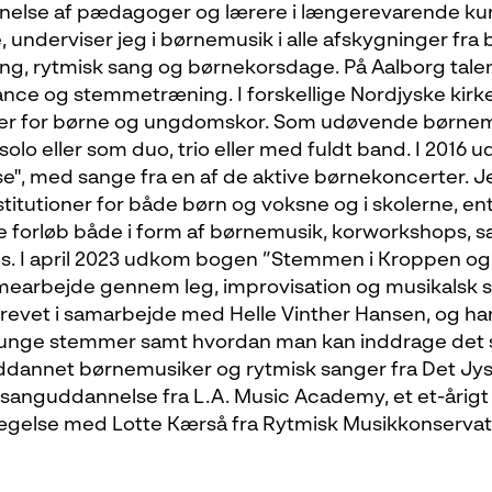
else af pædagoger og lærere i længerevarende kur
nderviser jeg i børnemusik i alle afskygninger fra baby
ing, rytmisk sang og børnekorsdage. På Aalborg tal
ance og stemmetræning. I forskellige Nordjyske kirk
er for børne og ungdomskor. Som udøvende børnemus
olo eller som duo, trio eller med fuldt band. I 2016 
e", med sange fra en af de aktive børnekoncerter. 
ginstitutioner for både børn og voksne og i skolerne, 
e forløb både i form af børnemusik, korworkshops,
s. I april 2023 udkom bogen ”Stemmen i Kroppen og
earbejde gennem leg, improvisation og musikalsk 
krevet i samarbejde med Helle Vinther Hansen, og h
nge stemmer samt hvordan man kan inddrage det 
ddannet børnemusiker og rytmisk sanger fra Det Jy
 sanguddannelse fra L.A. Music Academy, et et-årigt
ægelse med Lotte Kærså fra Rytmisk Musikkonservat