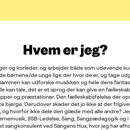
Hvem er jeg?
ger og korleder, og arbejder både som udøvende ku
øde børnene/de unge lige der hvor de er, og tage ud
a sammen kan udforske musikken og hele dens fantasti
le kan tale, det er et sprog der kan give en fælleska
rupper og præstationer. Den fælleskabsfølelse der op
te bjerge. Derudover skader det jo ikke at der frigive
ere, og hvorfor ikke dele den glæde med alle andre? J
Børnemusik, SSB-Ledelse, Sang, Sangpædagogik og i
et sangkonsulent ved Sangens Hus, hvor jeg har afho