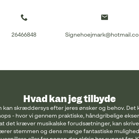
26466848
Signehoejmark@hotmail.c
Hvad kan jeg tilbyde
 kan skræddersys efter jeres ønsker og behov. Det
ps - hvor vi gennem praktiske, håndgribelige eksem
t det kræver musikalske forudsætninger, kan skrive 
lærer stemmen og dens mange fantastiske mulighed