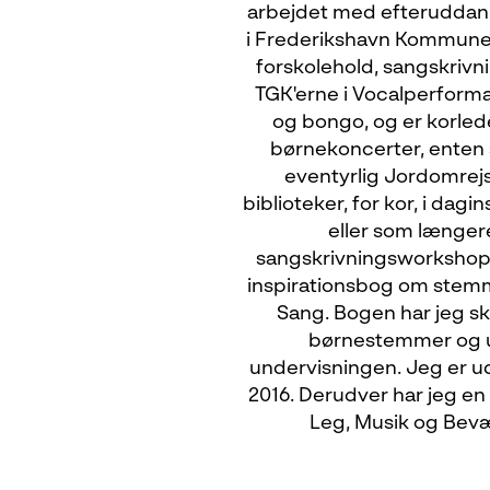
arbejdet med efteruddann
i Frederikshavn Kommune, u
forskolehold, sangskrivn
TGK'erne i Vocalperform
og bongo, og er korled
børnekoncerter, enten s
eventyrlig Jordomrejs
biblioteker, for kor, i da
eller som længer
sangskrivningsworkshop
inspirationsbog om stemm
Sang. Bogen har jeg s
børnestemmer og u
undervisningen. Jeg er u
2016. Derudver har jeg en
Leg, Musik og Bev