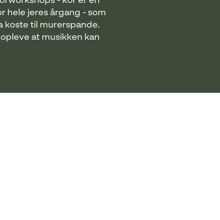
 Korworkshops - kor er en
or hele jeres årgang - som
ra koste til murerspande.
g opleve at musikken kan