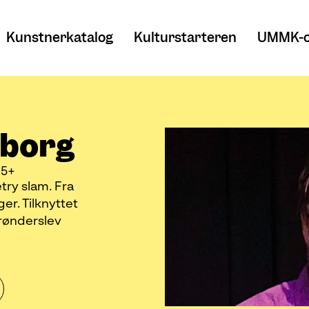
Kunstnerkatalog
Kulturstarteren
UMMK-o
eborg
15+
try slam. Fra
er. Tilknyttet
rønderslev