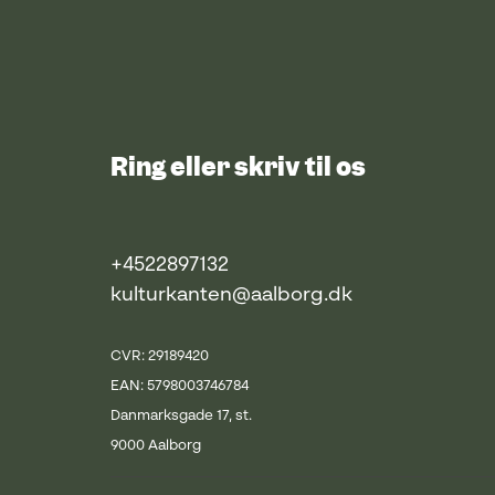
Ring eller skriv til os
+4522897132
kulturkanten@aalborg.dk
CVR: 29189420
EAN: 5798003746784
Danmarksgade 17, st.
9000 Aalborg