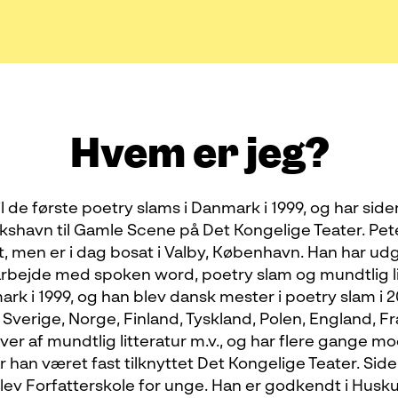
Hvem er jeg?
 de første poetry slams i Danmark i 1999, og har side
ikshavn til Gamle Scene på Det Kongelige Teater. Pete
, men er i dag bosat i Valby, København. Han har u
 arbejde med spoken word, poetry slam og mundtlig li
rk i 1999, og han blev dansk mester i poetry slam i 2
 Sverige, Norge, Finland, Tyskland, Polen, England, Fra
ver af mundtlig litteratur m.v., og har flere gange mo
 han været fast tilknyttet Det Kongelige Teater. Sid
lev Forfatterskole for unge. Han er godkendt i Hus