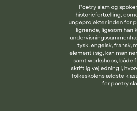
Poetry slam og spoken 
historiefortælling, co
ungeprojekter inden for p
lignende, ligesom han 
undervisningssammenhæng
tysk, engelsk, fransk,
element i sig, kan man ne
samt workshops, både for
skriftlig vejledning i, h
folkeskolens ældste kla
for poetry s