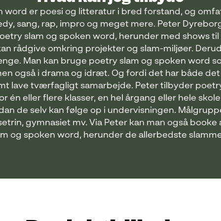
word er poesi og litteratur i bred forstand, og omfa
medy, sang, rap, impro og meget mere. Peter Dyrebor
oetry slam og spoken word, herunder med shows til k
kan rådgive omkring projekter og slam-miljøer. Derud
e. Man kan bruge poetry slam og spoken word som
 men også i drama og idræt. Og fordi det har både det
mt lave tværfagligt samarbejde. Peter tilbyder poet
 én eller flere klasser, en hel årgang eller hele skol
vordan de selv kan følge op i undervisningen. Målgrupp
ssetrin, gymnasiet mv. Via Peter kan man også book
lam og spoken word, herunder de allerbedste slamme