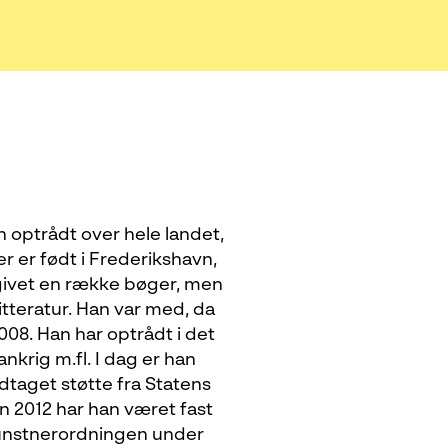
n optrådt over hele landet,
r er født i Frederikshavn,
dgivet en række bøger, men
tteratur. Han var med, da
008. Han har optrådt i det
nkrig m.fl. I dag er han
dtaget støtte fra Statens
en 2012 har han været fast
kunstnerordningen under