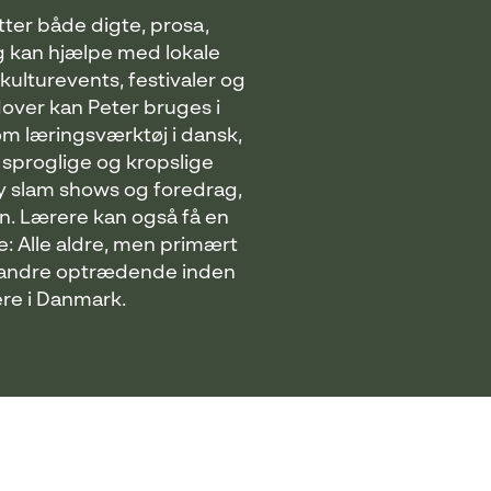
tter både digte, prosa,
g kan hjælpe med lokale
ulturevents, festivaler og
over kan Peter bruges i
 læringsværktøj i dansk,
 sproglige og kropslige
ry slam shows og foredrag,
en. Lærere kan også få en
e: Alle aldre, men primært
e andre optrædende inden
re i Danmark.