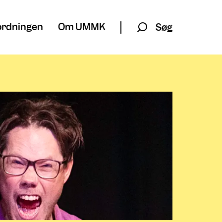
rdningen
Om UMMK
Søg