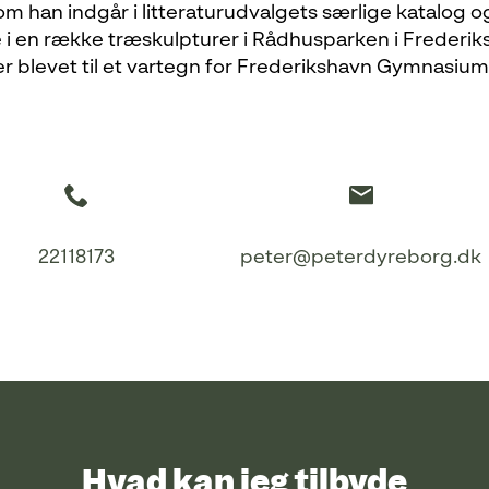
m han indgår i litteraturudvalgets særlige katalog og t
 i en række træskulpturer i Rådhusparken i Frederik
er blevet til et vartegn for Frederikshavn Gymnasium 
22118173
peter@peterdyreborg.dk
Hvad kan jeg tilbyde