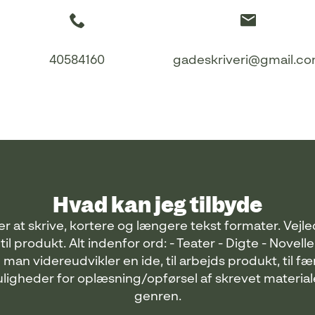
40584160
gadeskriveri@gmail.c
Hvad kan jeg tilbyde
er at skrive, kortere og længere tekst formater. Vejle
til produkt. Alt indenfor ord: - Teater - Digte - Novel
an videreudvikler en ide, til arbejds produkt, til fær
uligheder for oplæsning/opførsel af skrevet material
genren.