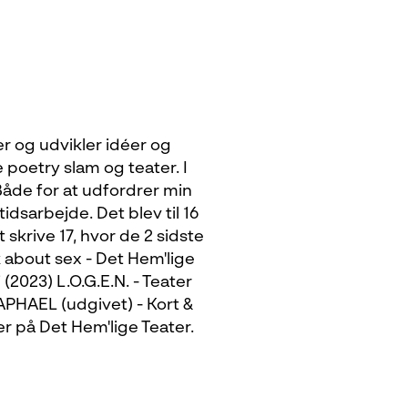
er og udvikler idéer og
poetry slam og teater. I
Både for at udfordrer min
tidsarbejde. Det blev til 16
 skrive 17, hvor de 2 sidste
lk about sex - Det Hem'lige
(2023) L.O.G.E.N. - Teater
RAPHAEL (udgivet) - Kort &
r på Det Hem'lige Teater.