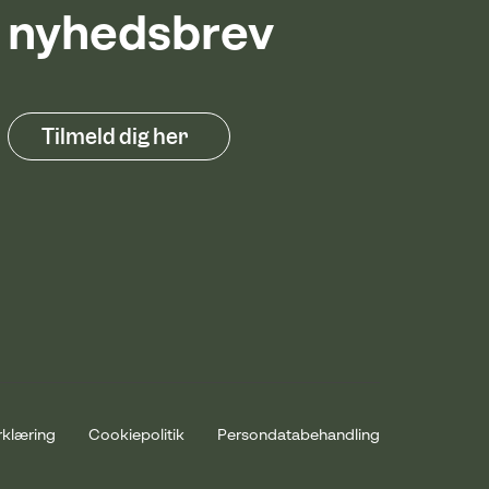
nyhedsbrev
Tilmeld dig her
rklæring
Cookiepolitik
Persondatabehandling