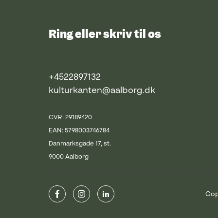
Ring eller skriv til os
+4522897132
kulturkanten@aalborg.dk
CVR: 29189420
EAN: 5798003746784
Danmarksgade 17, st.
9000 Aalborg
Cop