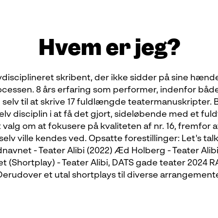
Hvem er jeg?
disciplineret skribent, der ikke sidder på sine hænd
cessen. 8 års erfaring som performer, indenfor både 
selv til at skrive 17 fuldlængde teatermanuskripter. 
lv disciplin i at få det gjort, sideløbende med et fuld
alg om at fokusere på kvaliteten af nr. 16, fremfor at
selv ville kendes ved. Opsatte forestillinger: Let's ta
avnet - Teater Alibi (2022) Æd Holberg - Teater Alibi 
t (Shortplay) - Teater Alibi, DATS gade teater 2024 
erudover et utal shortplays til diverse arrangemente