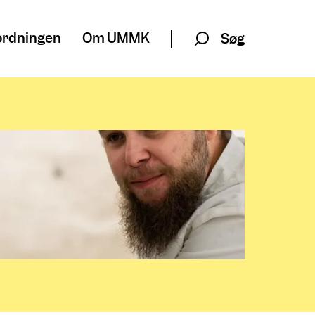
rdningen
Om UMMK
Søg