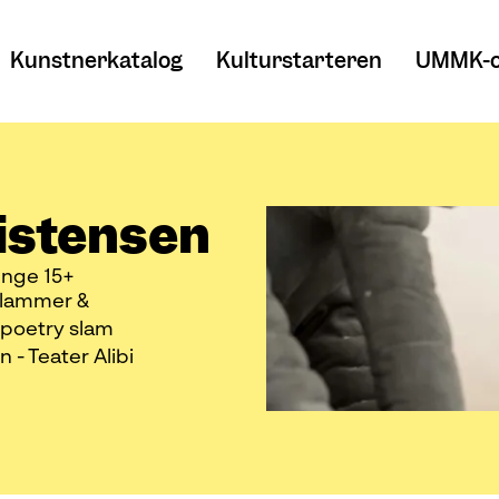
Kunstnerkatalog
Kulturstarteren
UMMK-o
istensen
nge 15+
 slammer &
 poetry slam
- Teater Alibi