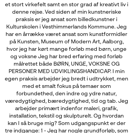
et stort virkefelt samt en stor grad af kreativt liv i
denne rejse. Ved siden af min kunstneriske
praksis er jeg ansat som billedkunstner i
Kulturskolen i Vesthimmerlands Kommune. Jeg
har en årrække været ansat som kunstformidler
på Kunsten, Museum of Modern Art, Aalborg,
hvor jeg har kørt mange forløb med børn, unge
og voksne Jeg har bred erfaring med forløb
målrettet både BØRN, UNGE, VOKSNE OG
PERSONER MED UDVIKLINGSHANDICAP. I min
egen praksis arbejder jeg bredt i udtrykket, men
med et smalt fokus på temaer som
forbundethed, den indre og ydre natur,
væredygtighed, bæredygtighed, tid og tab. Jeg
arbejder primært indenfor maleri, grafik,
installation, tekstil og skulpturelt. Og hvordan
kan I så bruge mig? Som udgangspunkt er der
tre indgange: 1 - Jeg har nogle grundforløb, som