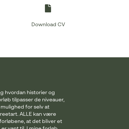
Download CV
g hvordan historier og
øb tilpasser de niveauer,
mulighed for selv at
reetart. ALLE kan være
forløbene, at det bliver et
 vant til. I mine forløb