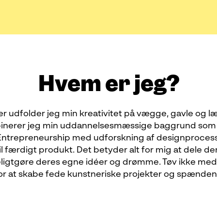
Hvem er jeg?
 udfolder jeg min kreativitet på vægge, gavle og læ
nerer jeg min uddannelsesmæssige baggrund som g
 Entrepreneurship med udforskning af designproces
il færdigt produkt. Det betyder alt for mig at dele d
rkeligtgøre deres egne idéer og drømme. Tøv ikke med
or at skabe fede kunstneriske projekter og spænd