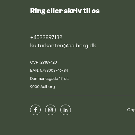
Ring eller skriv til os
+4522897132
kulturkanten@aalborg.dk
CVR: 29189420
EAN: 5798003746784
Danmarksgade 17, st.
9000 Aalborg
Cop