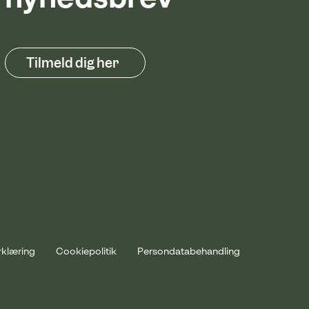
nyhedsbrev
Tilmeld dig her
rklæring
Cookiepolitik
Persondatabehandling