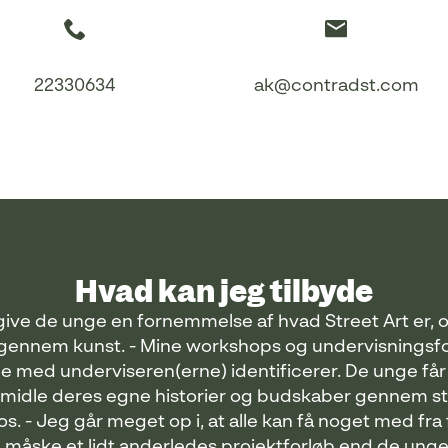
22330634
ak@contradst.com
Hvad kan jeg tilbyde
give de unge en fornemmelse af hvad Street Art er, o
gennem kunst. - Mine workshops og undervisningsforl
e med underviseren(erne) identificerer. De unge får 
midle deres egne historier og budskaber gennem st
 os. - Jeg går meget op i, at alle kan få noget med fra 
måske et lidt anderledes projektforløb end de unge er