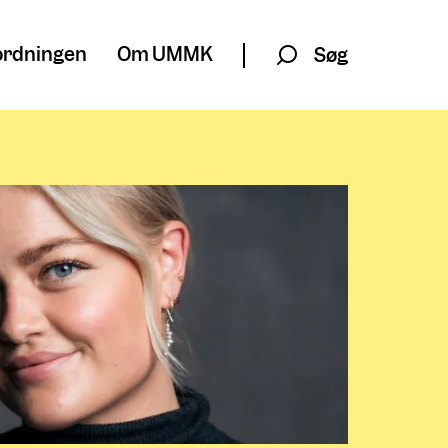
rdningen
Om UMMK
Søg