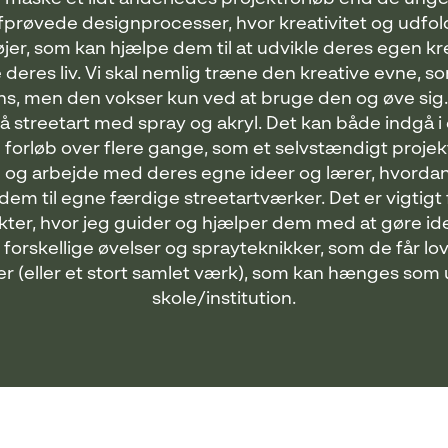
fprøvede designprocesser, hvor kreativitet og udfol
er, som kan hjælpe dem til at udvikle deres egen kre
 deres liv. Vi skal nemlig træne den kreative evne, s
ns, men den vokser kun ved at bruge den og øve sig.
på streetart med spray og akryl. Det kan både indgå 
forløb over flere gange, som et selvstændigt projekt
n og arbejde med deres egne ideer og lærer, hvorda
em til egne færdige streetartværker. Det er vigtigt f
kter, hvor jeg guider og hjælper dem med at gøre idee
orskellige øvelser og sprayteknikker, som de får lov a
r (eller et stort samlet værk), som kan hænges som
skole/institution.